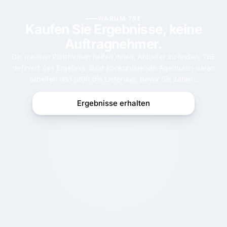
WARUM 7BE
Kaufen Sie Ergebnisse, keine
Auftragnehmer.
Die meisten Plattformen helfen Ihnen, Anbieter zu finden. 7BE
definiert das Ergebnis, lässt konkurrierende Agenturen daran
arbeiten und prüft die Lieferung, bevor Sie zahlen.
Ergebnisse erhalten