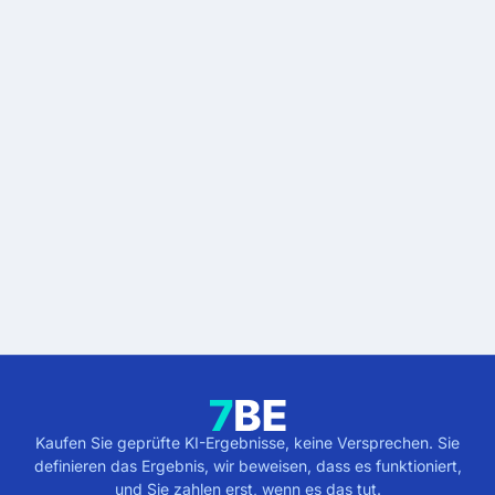
bestätigen und die Agentur offiziell für Ihr Projekt zu 
engagieren.
BEREIT, WENN SIE ES SIND
Schluss mit KI-Versprechen.
Kaufen Sie geprüfte
Ergebnisse.
Beschreiben Sie das Ergebnis. Sie zahlen erst, wenn
es geprüft ist.
Ergebnisse erhalten
5 Minuten · kostenlos · unverbindlich
Kaufen Sie geprüfte KI-Ergebnisse, keine Versprechen. Sie
definieren das Ergebnis, wir beweisen, dass es funktioniert,
und Sie zahlen erst, wenn es das tut.