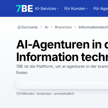
KI-Services
Für Kunden
Für Age
Startseite
AI
Branchen
Informationstec
AI-Agenturen in 
Information tech
7BE ist die Plattform, um
ai-agenturen in der bran
finden
Geprüfte Ergebnisse von
Informationstechnolo
5 Minuten · kostenlos · unverbindlich