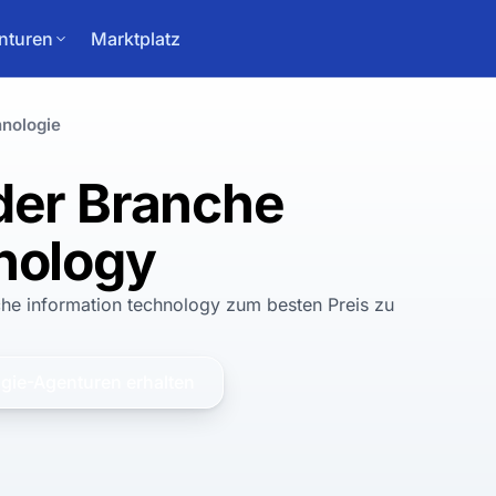
nturen
Marktplatz
hnologie
der Branche
nology
che information technology
zum
besten
Preis zu
gie
-Agenturen erhalten