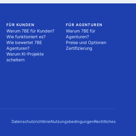
 Arbeit zu beginnen! 
e Sorgen! Die 
ng! Ob Sie eine Website 
führen müssen – hier 
Alles, was Sie tun 
FÜR KUNDEN
FÜR AGENTUREN
Warum 7BE für Kunden?
Warum 7BE für
Wie funktioniert es?
Agenturen?
Wie bewertet 7BE
Preise und Optionen
Agenturen?
Zertifizierung
Warum KI-Projekte
scheitern
Datenschutzrichtlinie
Nutzungsbedingungen
Rechtliches