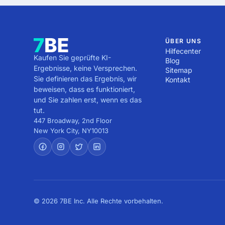
hier sind Sie genau rich
nicht leisten können, di
Alles, was Sie tun müssen
Möglichkeiten von 7BE s
erstellen, gestalten od
sind Sie genau richtig! 
ÜBER UNS
Hilfecenter
müssen, ist, ein Projekt
Kaufen Sie geprüfte KI-
Blog
Ergebnisse, keine Versprechen.
Sitemap
Sie definieren das Ergebnis, wir
Kontakt
beweisen, dass es funktioniert,
und Sie zahlen erst, wenn es das
tut.
447 Broadway, 2nd Floor
New York City
,
NY
10013
© 2026 7BE Inc. Alle Rechte vorbehalten.