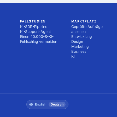
tig! Tausende erfahrene Dienstleister sind bereit, sofort mit der
e Arbeit selbst hervorragend zu erledigen, machen Sie sich kein
, ist, ein Projekt einzustellen!
tehen kleinen und mittelständischen Unternehmen zur Verfügu
er Internetwerbung entwickeln möchten oder Recherchen durch
Tausende erfahrene Dienstleister sind bereit, sofort loszulegen! 
FALLSTUDIEN
MARKTPLATZ
KI-SDR-Pipeline
Geprüfte Aufträge
 zu veröffentlichen!
KI-Support-Agent
ansehen
Einen 40.000-$-KI-
Entwicklung
Fehlschlag vermeiden
Design
Marketing
Business
KI
English
Deutsch