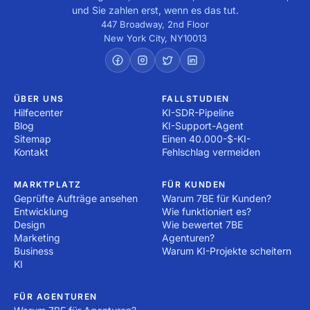
Dienstleister sind bereit, sofort mit der Arbeit zu 
mittelständischen Unternehmen zur Verfügung! Ob Sie 
und Sie zahlen erst, wenn es das tut.
beginnen! Alles, was Sie tun müssen, ist, ein Projekt 
eine Website erstellen, gestalten oder Internetwerbung 
447 Broadway, 2nd Floor
einzustellen!
New York City
,
NY
10013
entwickeln möchten oder Recherchen durchführen 
müssen – hier sind Sie genau richtig! Tausende 
erfahrene Dienstleister sind bereit, sofort loszulegen! 
Alles, was Sie tun müssen, ist, ein Projekt zu 
ÜBER UNS
FALLSTUDIEN
veröffentlichen!
Hilfecenter
KI-SDR-Pipeline
Blog
KI-Support-Agent
Sitemap
Einen 40.000-$-KI-
Kontakt
Fehlschlag vermeiden
MARKTPLATZ
FÜR KUNDEN
Geprüfte Aufträge ansehen
Warum 7BE für Kunden?
Entwicklung
Wie funktioniert es?
Design
Wie bewertet 7BE
Marketing
Agenturen?
Business
Warum KI-Projekte scheitern
KI
FÜR AGENTUREN