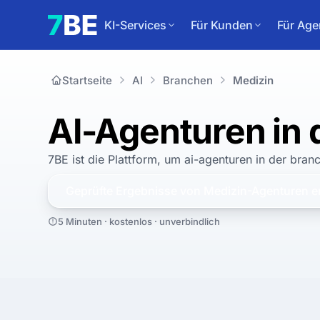
KI-Services
Für Kunden
Für Age
Startseite
AI
Branchen
Medizin
AI-Agenturen in 
7BE ist die Plattform, um
ai-agenturen in der bran
Geprüfte Ergebnisse von
Medizin
-Agenturen e
5 Minuten · kostenlos · unverbindlich