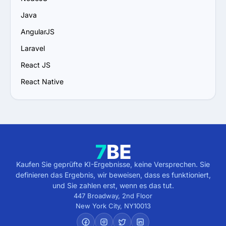
Unternehmens skalieren kann.

7. Prüfen Sie Support- und Wartungspläne: 
Java
Vergewissern Sie sich, dass fortlaufender Support, 
AngularJS
Updates und Wartung angeboten werden, um 
langfristigen Erfolg zu sichern.
Laravel
React JS
React Native
Kaufen Sie geprüfte KI-Ergebnisse, keine Versprechen. Sie
definieren das Ergebnis, wir beweisen, dass es funktioniert,
und Sie zahlen erst, wenn es das tut.
447 Broadway, 2nd Floor
New York City
,
NY
10013