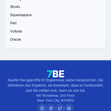
7. Bewerten Sie Support- und Wartungspläne: Stellen 
Struts
Sie sicher, dass der Anbieter laufenden Support, 
Squarespace
Updates und Wartung für langfristigen Erfolg anbietet.
Perl
Vuforia
Oracle
Kaufen Sie geprüfte KI-Ergebnisse, keine Versprechen. Sie
definieren das Ergebnis, wir beweisen, dass es funktioniert,
und Sie zahlen erst, wenn es das tut.
447 Broadway, 2nd Floor
New York City
,
NY
10013