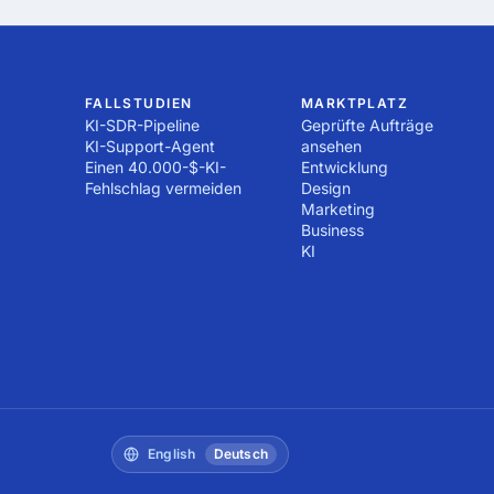
nd Wartungspläne: Stellen Sie sicher, dass fortlaufender Suppo
n, um langfristigen Erfolg zu gewährleisten.

 befolgen, können Sie einen zuverlässigen AR/VR-Dienstleister
ren Zielen passt und Mehrwert liefert.
FALLSTUDIEN
MARKTPLATZ
KI-SDR-Pipeline
Geprüfte Aufträge
KI-Support-Agent
ansehen
Einen 40.000-$-KI-
Entwicklung
Fehlschlag vermeiden
Design
Marketing
Business
KI
English
Deutsch