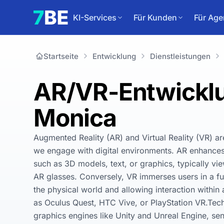
KI-Services
Für Kunden
Für Age
Startseite
Entwicklung
Dienstleistungen
AR/VR-Entwicklu
Monica
Augmented Reality (AR) and Virtual Reality (VR) ar
we engage with digital environments. AR enhances t
such as 3D models, text, or graphics, typically vi
AR glasses. Conversely, VR immerses users in a ful
the physical world and allowing interaction withi
as Oculus Quest, HTC Vive, or PlayStation VR.Tec
graphics engines like Unity and Unreal Engine, sen