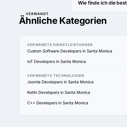
geschäftlichen Priorität
systematisches Vorgehen
Wie finde ich die be
Support-Services an un
Schritte:

Santa Monica voranzutr
VERWANDT
Nutzen Sie unsere Filte
Ähnliche Kategorien
1. Definieren Sie Ihre 
auch nach Standort, St
Anforderungen und das B
erwarten.

2. Recherchieren Sie AR
VERWANDTE DIENSTLEISTUNGEN
Ihrem Technologie-Stack
Custom Software Developers in Santa Monica
ähnlichen Projekten zu 
IoT Developers in Santa Monica
3. Bewerten Sie Fachken
und Teamkompetenzen. St
4. Prüfen Sie Referenze
VERWANDTE TECHNOLOGIEN
Joomla Developers in Santa Monica
unabhängige Bewertungsp
zu bestätigen.

Kotlin Developers in Santa Monica
5. Bewerten Sie Kommuni
C++ Developers in Santa Monica
ist, Ihre Vision versteh
6. Priorisieren Sie Flexi
Projektanforderungen a
unterstützen.
