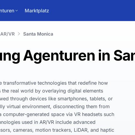
nturen
Marktplatz
AR/VR
Santa Monica
ng Agenturen in Sa
e transformative technologies that redefine how 
he real world by overlaying digital elements 
ewed through devices like smartphones, tablets, or 
ly virtual environment, disconnecting them from 
n a computer-generated space via VR headsets such 
hnologies used in AR/VR include advanced 
sors, cameras, motion trackers, LiDAR, and haptic 