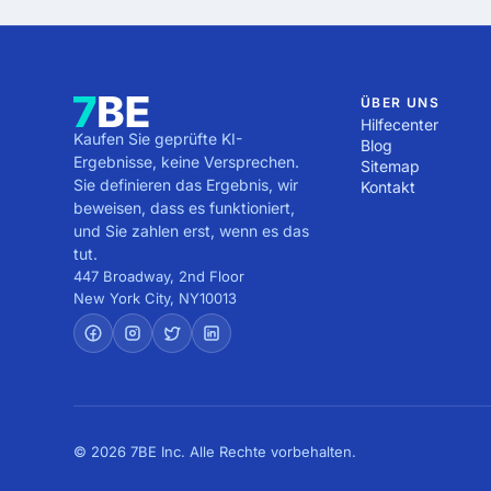
7. Prüfen Sie Support- u
Wartung angeboten werde
Wenn Sie diese Schritte
identifizieren, der zu Ih
ÜBER UNS
Hilfecenter
Kaufen Sie geprüfte KI-
Blog
Ergebnisse, keine Versprechen.
Sitemap
Sie definieren das Ergebnis, wir
Kontakt
beweisen, dass es funktioniert,
und Sie zahlen erst, wenn es das
tut.
447 Broadway, 2nd Floor
New York City
,
NY
10013
© 2026 7BE Inc. Alle Rechte vorbehalten.