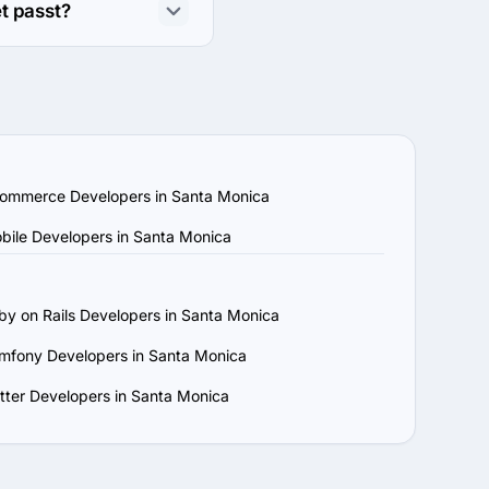
 Sie diese wichtigen 
t passt?
ion und Wachstum in 
 können Unternehmen 
, die technischen 
Sie vom Anbieter 
 Ihrer Branche und 
um ihre Erfahrung mit 
ommerce Developers in Santa Monica
bile Developers in Santa Monica
iten, Zertifizierungen 
 Tools einsetzen.

n Sie sich 
by on Rails Developers in Santa Monica
qualität des Anbieters 
mfony Developers in Santa Monica
ieters reaktionsschnell 
utter Developers in Santa Monica
n sich ändernde 
hmenswachstum zu 